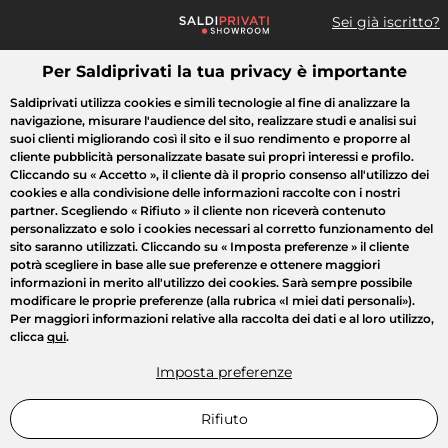
Sei già iscritto?
Per Saldiprivati la tua privacy è importante
Cosa cerchi?
Saldiprivati utilizza cookies e simili tecnologie al fine di analizzare la
navigazione, misurare l'audience del sito, realizzare studi e analisi sui
Tutte le vendite
Moda
Casa
Bellezza
Elettrodomestici
suoi clienti migliorando così il sito e il suo rendimento e proporre al
cliente pubblicità personalizzate basate sui propri interessi e profilo.
Cliccando su
« Accetto »
, il cliente dà il proprio consenso all'utilizzo dei
cookies e alla condivisione delle informazioni raccolte con i nostri
partner. Scegliendo
« Rifiuto »
il cliente non riceverà contenuto
personalizzato e solo i cookies necessari al corretto funzionamento del
sito saranno utilizzati. Cliccando su
« Imposta preferenze »
il cliente
potrà scegliere in base alle sue preferenze e ottenere maggiori
informazioni in merito all'utilizzo dei cookies. Sarà sempre possibile
modificare le proprie preferenze (alla rubrica «I miei dati personali»).
Per maggiori informazioni relative alla raccolta dei dati e al loro utilizzo,
clicca
qui
.
Imposta preferenze
Rifiuto