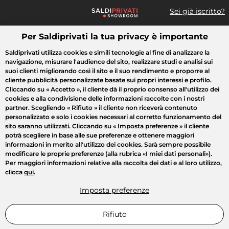
Sei già iscritto?
Per Saldiprivati la tua privacy è importante
Cosa cerchi?
Saldiprivati utilizza cookies e simili tecnologie al fine di analizzare la
navigazione, misurare l'audience del sito, realizzare studi e analisi sui
Tutte le vendite
Moda
Casa
Bellezza
Elettrodomestici
suoi clienti migliorando così il sito e il suo rendimento e proporre al
cliente pubblicità personalizzate basate sui propri interessi e profilo.
Cliccando su
« Accetto »
, il cliente dà il proprio consenso all'utilizzo dei
cookies e alla condivisione delle informazioni raccolte con i nostri
partner. Scegliendo
« Rifiuto »
il cliente non riceverà contenuto
personalizzato e solo i cookies necessari al corretto funzionamento del
sito saranno utilizzati. Cliccando su
« Imposta preferenze »
il cliente
potrà scegliere in base alle sue preferenze e ottenere maggiori
informazioni in merito all'utilizzo dei cookies. Sarà sempre possibile
modificare le proprie preferenze (alla rubrica «I miei dati personali»).
Per maggiori informazioni relative alla raccolta dei dati e al loro utilizzo,
clicca
qui
.
Imposta preferenze
Rifiuto