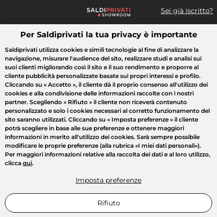
Sei già iscritto?
Per Saldiprivati la tua privacy è importante
Cosa cerchi?
Saldiprivati utilizza cookies e simili tecnologie al fine di analizzare la
navigazione, misurare l'audience del sito, realizzare studi e analisi sui
Tutte le vendite
Moda
Casa
Bellezza
Elettrodomestici
suoi clienti migliorando così il sito e il suo rendimento e proporre al
cliente pubblicità personalizzate basate sui propri interessi e profilo.
Cliccando su
« Accetto »
, il cliente dà il proprio consenso all'utilizzo dei
cookies e alla condivisione delle informazioni raccolte con i nostri
partner. Scegliendo
« Rifiuto »
il cliente non riceverà contenuto
personalizzato e solo i cookies necessari al corretto funzionamento del
sito saranno utilizzati. Cliccando su
« Imposta preferenze »
il cliente
potrà scegliere in base alle sue preferenze e ottenere maggiori
informazioni in merito all'utilizzo dei cookies. Sarà sempre possibile
modificare le proprie preferenze (alla rubrica «I miei dati personali»).
Per maggiori informazioni relative alla raccolta dei dati e al loro utilizzo,
clicca
qui
.
Imposta preferenze
Rifiuto