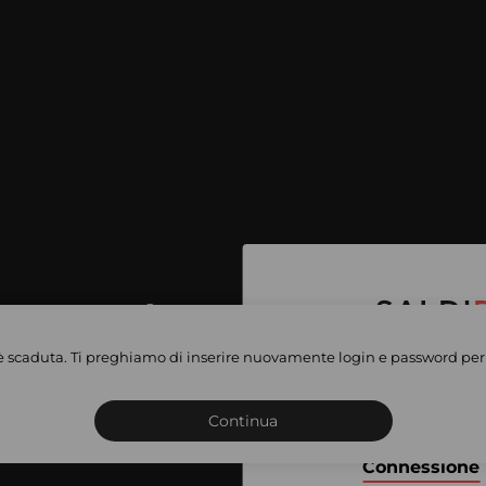
per accedere
e vendite
è scaduta. Ti preghiamo di inserire nuovamente login e password per 
Iscriviti o connettiti al 
vate
sho
Continua
Connessione