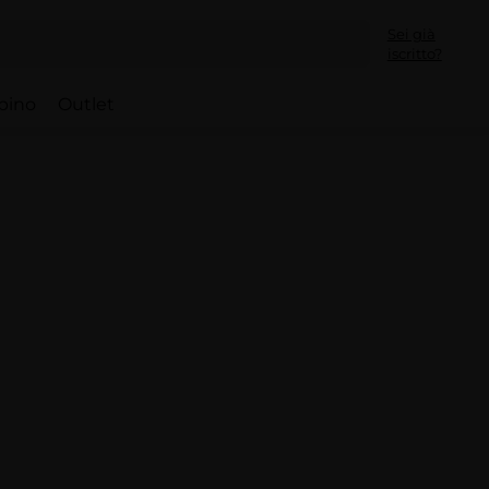
Sei già
iscritto?
bino
Outlet