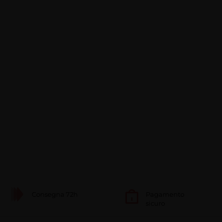
Consegna 72h
Pagamento
sicuro