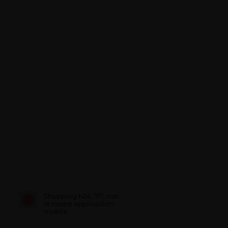
Shopping h24, 7/7, con
le nostre applicazioni
mobile