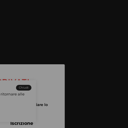
Chiudi
ritornare alle
tuo account per iniziare lo
pping
Iscrizione