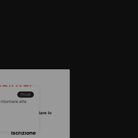
Chiudi
ritornare alle
tuo account per iniziare lo
pping
Iscrizione