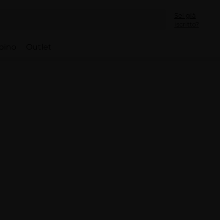
Sei già
iscritto?
bino
Outlet