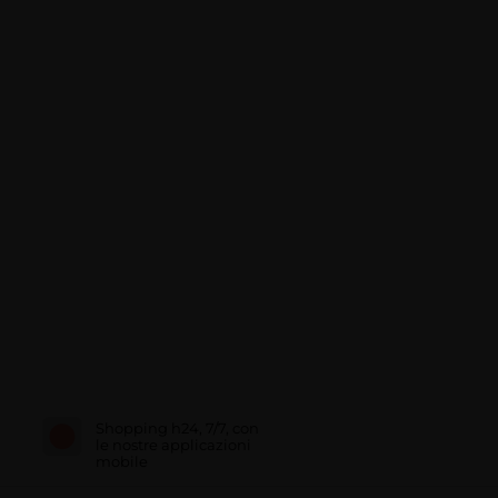
Shopping h24, 7/7, con
le nostre applicazioni
mobile