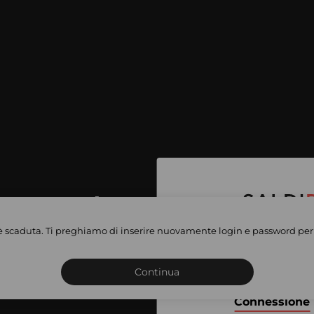
per accedere
e vendite
è scaduta. Ti preghiamo di inserire nuovamente login e password per 
Iscriviti o connettiti al 
vate
sho
Continua
Connessione