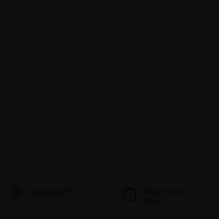
Consegna 72h
Pagamento
sicuro