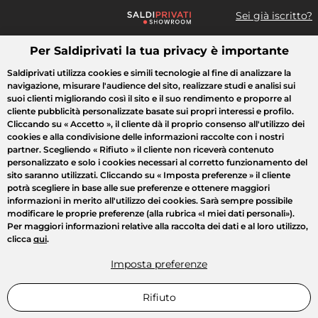
Sei già iscritto?
Per Saldiprivati la tua privacy è importante
Cosa cerchi?
Saldiprivati utilizza cookies e simili tecnologie al fine di analizzare la
navigazione, misurare l'audience del sito, realizzare studi e analisi sui
Tutte le vendite
Moda
Casa
Bellezza
Elettrodomestici
suoi clienti migliorando così il sito e il suo rendimento e proporre al
cliente pubblicità personalizzate basate sui propri interessi e profilo.
Cliccando su
« Accetto »
, il cliente dà il proprio consenso all'utilizzo dei
cookies e alla condivisione delle informazioni raccolte con i nostri
partner. Scegliendo
« Rifiuto »
il cliente non riceverà contenuto
personalizzato e solo i cookies necessari al corretto funzionamento del
sito saranno utilizzati. Cliccando su
« Imposta preferenze »
il cliente
potrà scegliere in base alle sue preferenze e ottenere maggiori
informazioni in merito all'utilizzo dei cookies. Sarà sempre possibile
modificare le proprie preferenze (alla rubrica «I miei dati personali»).
Per maggiori informazioni relative alla raccolta dei dati e al loro utilizzo,
clicca
qui
.
Imposta preferenze
Rifiuto