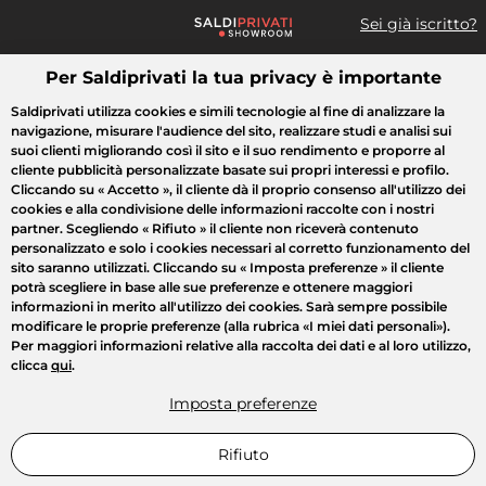
Sei già iscritto?
Per Saldiprivati la tua privacy è importante
Cosa cerchi?
Saldiprivati utilizza cookies e simili tecnologie al fine di analizzare la
navigazione, misurare l'audience del sito, realizzare studi e analisi sui
Tutte le vendite
Moda
Casa
Bellezza
Elettrodomestici
suoi clienti migliorando così il sito e il suo rendimento e proporre al
cliente pubblicità personalizzate basate sui propri interessi e profilo.
Cliccando su
« Accetto »
, il cliente dà il proprio consenso all'utilizzo dei
cookies e alla condivisione delle informazioni raccolte con i nostri
partner. Scegliendo
« Rifiuto »
il cliente non riceverà contenuto
personalizzato e solo i cookies necessari al corretto funzionamento del
sito saranno utilizzati. Cliccando su
« Imposta preferenze »
il cliente
potrà scegliere in base alle sue preferenze e ottenere maggiori
informazioni in merito all'utilizzo dei cookies. Sarà sempre possibile
modificare le proprie preferenze (alla rubrica «I miei dati personali»).
Per maggiori informazioni relative alla raccolta dei dati e al loro utilizzo,
clicca
qui
.
Imposta preferenze
Rifiuto