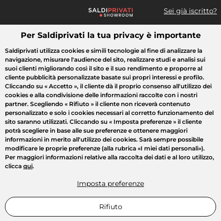
Sei già iscritto?
Per Saldiprivati la tua privacy è importante
Cosa cerchi?
Saldiprivati utilizza cookies e simili tecnologie al fine di analizzare la
navigazione, misurare l'audience del sito, realizzare studi e analisi sui
Tutte le vendite
Moda
Casa
Bellezza
Elettrodomestici
suoi clienti migliorando così il sito e il suo rendimento e proporre al
cliente pubblicità personalizzate basate sui propri interessi e profilo.
Cliccando su
« Accetto »
, il cliente dà il proprio consenso all'utilizzo dei
cookies e alla condivisione delle informazioni raccolte con i nostri
partner. Scegliendo
« Rifiuto »
il cliente non riceverà contenuto
personalizzato e solo i cookies necessari al corretto funzionamento del
sito saranno utilizzati. Cliccando su
« Imposta preferenze »
il cliente
potrà scegliere in base alle sue preferenze e ottenere maggiori
informazioni in merito all'utilizzo dei cookies. Sarà sempre possibile
modificare le proprie preferenze (alla rubrica «I miei dati personali»).
Per maggiori informazioni relative alla raccolta dei dati e al loro utilizzo,
clicca
qui
.
Imposta preferenze
Rifiuto