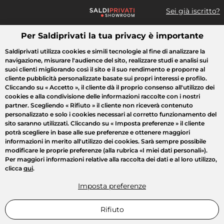
Sei già iscritto?
Per Saldiprivati la tua privacy è importante
Cosa cerchi?
Saldiprivati utilizza cookies e simili tecnologie al fine di analizzare la
navigazione, misurare l'audience del sito, realizzare studi e analisi sui
Tutte le vendite
Moda
Casa
Bellezza
Elettrodomestici
suoi clienti migliorando così il sito e il suo rendimento e proporre al
cliente pubblicità personalizzate basate sui propri interessi e profilo.
Cliccando su
« Accetto »
, il cliente dà il proprio consenso all'utilizzo dei
cookies e alla condivisione delle informazioni raccolte con i nostri
partner. Scegliendo
« Rifiuto »
il cliente non riceverà contenuto
personalizzato e solo i cookies necessari al corretto funzionamento del
sito saranno utilizzati. Cliccando su
« Imposta preferenze »
il cliente
potrà scegliere in base alle sue preferenze e ottenere maggiori
informazioni in merito all'utilizzo dei cookies. Sarà sempre possibile
modificare le proprie preferenze (alla rubrica «I miei dati personali»).
Per maggiori informazioni relative alla raccolta dei dati e al loro utilizzo,
clicca
qui
.
Imposta preferenze
Rifiuto