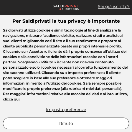
Sei già iscritto?
Per Saldiprivati la tua privacy è importante
Cosa cerchi?
Saldiprivati utilizza cookies e simili tecnologie al fine di analizzare la
navigazione, misurare l'audience del sito, realizzare studi e analisi sui
Tutte le vendite
Moda
Casa
Bellezza
Elettrodomestici
suoi clienti migliorando così il sito e il suo rendimento e proporre al
cliente pubblicità personalizzate basate sui propri interessi e profilo.
Cliccando su
« Accetto »
, il cliente dà il proprio consenso all'utilizzo dei
cookies e alla condivisione delle informazioni raccolte con i nostri
partner. Scegliendo
« Rifiuto »
il cliente non riceverà contenuto
personalizzato e solo i cookies necessari al corretto funzionamento del
sito saranno utilizzati. Cliccando su
« Imposta preferenze »
il cliente
potrà scegliere in base alle sue preferenze e ottenere maggiori
informazioni in merito all'utilizzo dei cookies. Sarà sempre possibile
modificare le proprie preferenze (alla rubrica «I miei dati personali»).
Per maggiori informazioni relative alla raccolta dei dati e al loro utilizzo,
clicca
qui
.
Imposta preferenze
Rifiuto