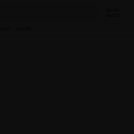
Sei già
iscritto?
bino
Outlet