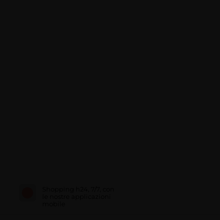
Shopping h24, 7/7, con
le nostre applicazioni
mobile