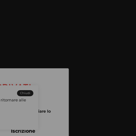
Chiudi
ritornare alle
tuo account per iniziare lo
pping
Iscrizione