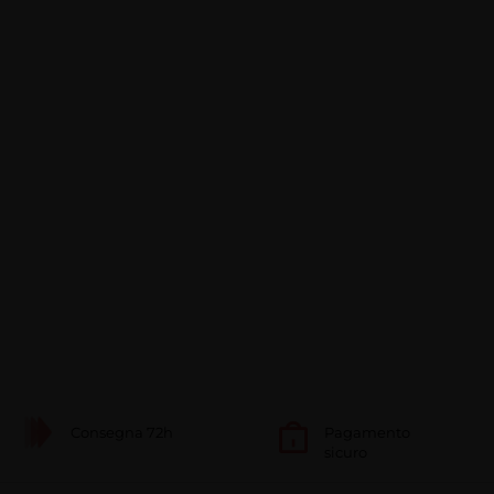
Consegna 72h
Pagamento
sicuro