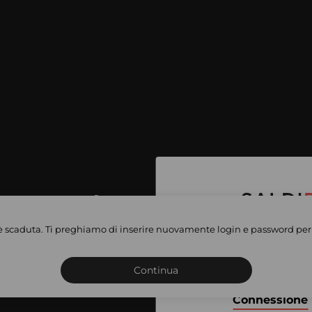
per accedere
e vendite
è scaduta. Ti preghiamo di inserire nuovamente login e password per 
Iscriviti o connettiti al 
vate
sho
Continua
Connessione