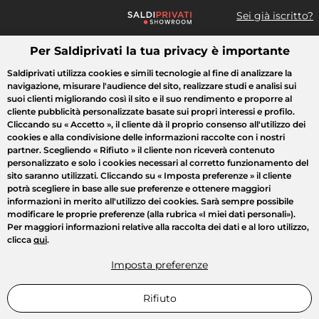
Sei già iscritto?
Per Saldiprivati la tua privacy è importante
Cosa cerchi?
Saldiprivati utilizza cookies e simili tecnologie al fine di analizzare la
navigazione, misurare l'audience del sito, realizzare studi e analisi sui
Tutte le vendite
Moda
Casa
Bellezza
Elettrodomestici
suoi clienti migliorando così il sito e il suo rendimento e proporre al
cliente pubblicità personalizzate basate sui propri interessi e profilo.
Cliccando su
« Accetto »
, il cliente dà il proprio consenso all'utilizzo dei
cookies e alla condivisione delle informazioni raccolte con i nostri
partner. Scegliendo
« Rifiuto »
il cliente non riceverà contenuto
personalizzato e solo i cookies necessari al corretto funzionamento del
sito saranno utilizzati. Cliccando su
« Imposta preferenze »
il cliente
potrà scegliere in base alle sue preferenze e ottenere maggiori
informazioni in merito all'utilizzo dei cookies. Sarà sempre possibile
modificare le proprie preferenze (alla rubrica «I miei dati personali»).
Per maggiori informazioni relative alla raccolta dei dati e al loro utilizzo,
clicca
qui
.
Imposta preferenze
Rifiuto