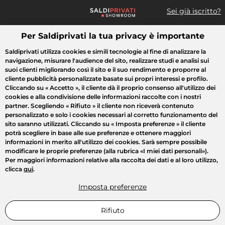
Sei già iscritto?
Per Saldiprivati la tua privacy è importante
Cosa cerchi?
Saldiprivati utilizza cookies e simili tecnologie al fine di analizzare la
navigazione, misurare l'audience del sito, realizzare studi e analisi sui
Tutte le vendite
Moda
Casa
Bellezza
Elettrodomestici
suoi clienti migliorando così il sito e il suo rendimento e proporre al
cliente pubblicità personalizzate basate sui propri interessi e profilo.
Cliccando su
« Accetto »
, il cliente dà il proprio consenso all'utilizzo dei
cookies e alla condivisione delle informazioni raccolte con i nostri
partner. Scegliendo
« Rifiuto »
il cliente non riceverà contenuto
personalizzato e solo i cookies necessari al corretto funzionamento del
sito saranno utilizzati. Cliccando su
« Imposta preferenze »
il cliente
potrà scegliere in base alle sue preferenze e ottenere maggiori
informazioni in merito all'utilizzo dei cookies. Sarà sempre possibile
modificare le proprie preferenze (alla rubrica «I miei dati personali»).
Per maggiori informazioni relative alla raccolta dei dati e al loro utilizzo,
clicca
qui
.
Imposta preferenze
Rifiuto