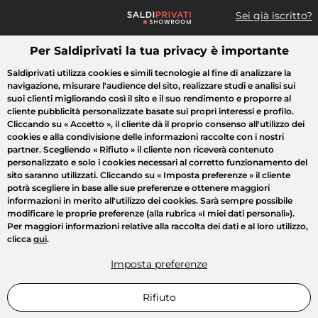
Sei già iscritto?
Per Saldiprivati la tua privacy è importante
Cosa cerchi?
Saldiprivati utilizza cookies e simili tecnologie al fine di analizzare la
navigazione, misurare l'audience del sito, realizzare studi e analisi sui
Tutte le vendite
Moda
Casa
Bellezza
Elettrodomestici
suoi clienti migliorando così il sito e il suo rendimento e proporre al
cliente pubblicità personalizzate basate sui propri interessi e profilo.
Cliccando su
« Accetto »
, il cliente dà il proprio consenso all'utilizzo dei
cookies e alla condivisione delle informazioni raccolte con i nostri
partner. Scegliendo
« Rifiuto »
il cliente non riceverà contenuto
personalizzato e solo i cookies necessari al corretto funzionamento del
sito saranno utilizzati. Cliccando su
« Imposta preferenze »
il cliente
potrà scegliere in base alle sue preferenze e ottenere maggiori
informazioni in merito all'utilizzo dei cookies. Sarà sempre possibile
modificare le proprie preferenze (alla rubrica «I miei dati personali»).
Per maggiori informazioni relative alla raccolta dei dati e al loro utilizzo,
clicca
qui
.
Imposta preferenze
Rifiuto