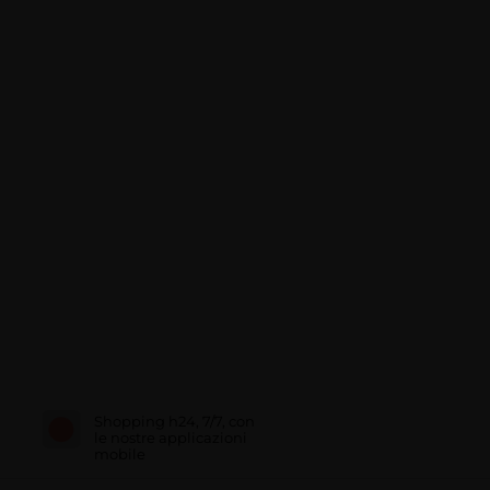
Shopping h24, 7/7, con
le nostre applicazioni
mobile