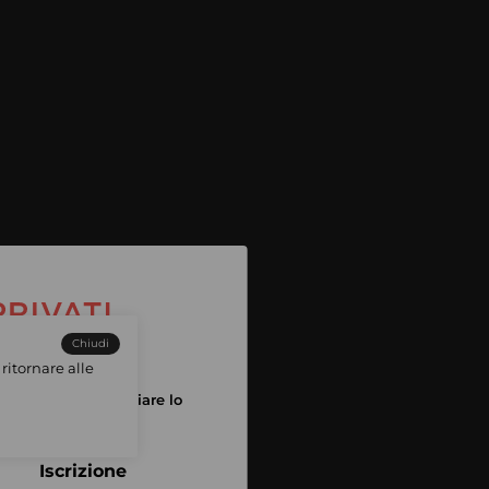
Chiudi
ritornare alle
tuo account per iniziare lo
pping
Iscrizione