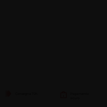
Consegna 72h
Pagamento
sicuro