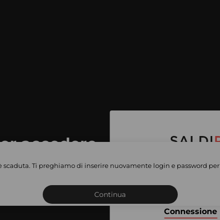
per accedere
e vendite
è scaduta. Ti preghiamo di inserire nuovamente login e password per 
Iscriviti o connettiti al 
vate
sho
Continua
Connessione