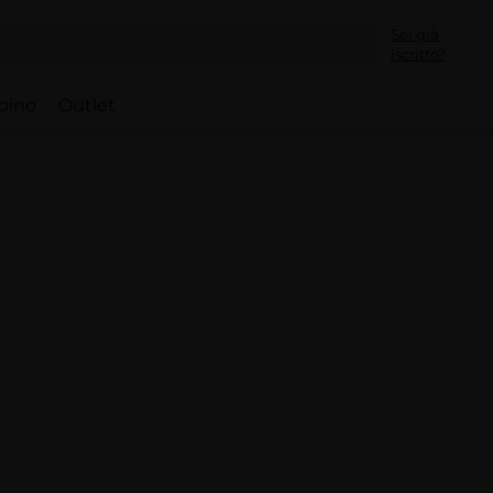
Sei già
iscritto?
bino
Outlet