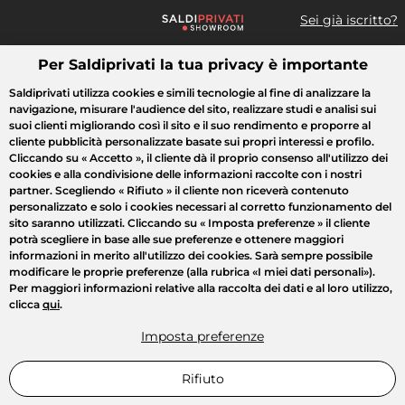
Sei già iscritto?
Per Saldiprivati la tua privacy è importante
Cosa cerchi?
Saldiprivati utilizza cookies e simili tecnologie al fine di analizzare la
navigazione, misurare l'audience del sito, realizzare studi e analisi sui
Tutte le vendite
Moda
Casa
Bellezza
Elettrodomestici
suoi clienti migliorando così il sito e il suo rendimento e proporre al
cliente pubblicità personalizzate basate sui propri interessi e profilo.
Cliccando su
« Accetto »
, il cliente dà il proprio consenso all'utilizzo dei
cookies e alla condivisione delle informazioni raccolte con i nostri
partner. Scegliendo
« Rifiuto »
il cliente non riceverà contenuto
personalizzato e solo i cookies necessari al corretto funzionamento del
sito saranno utilizzati. Cliccando su
« Imposta preferenze »
il cliente
potrà scegliere in base alle sue preferenze e ottenere maggiori
informazioni in merito all'utilizzo dei cookies. Sarà sempre possibile
modificare le proprie preferenze (alla rubrica «I miei dati personali»).
Per maggiori informazioni relative alla raccolta dei dati e al loro utilizzo,
clicca
qui
.
Imposta preferenze
Rifiuto