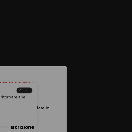
Chiudi
ritornare alle
tuo account per iniziare lo
pping
Iscrizione