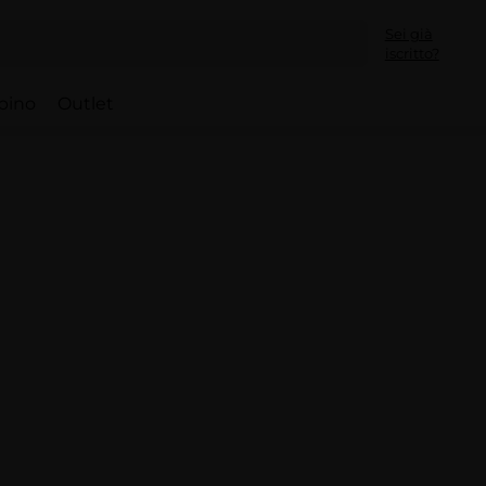
Sei già
iscritto?
bino
Outlet