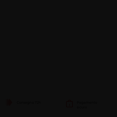
Consegna 72h
Pagamento
sicuro