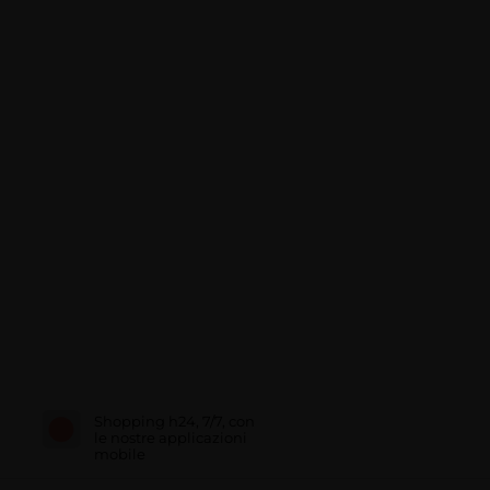
Shopping h24, 7/7, con
le nostre applicazioni
mobile