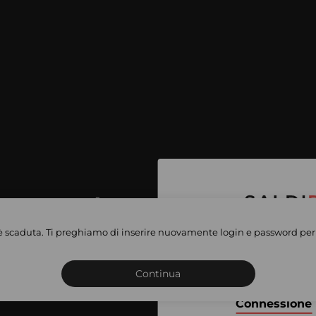
per accedere
e vendite
è scaduta. Ti preghiamo di inserire nuovamente login e password per 
Iscriviti o connettiti al 
vate
sho
Continua
Connessione