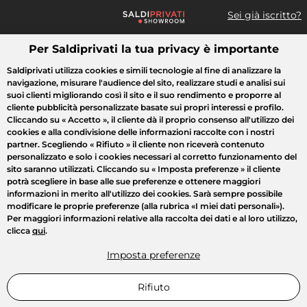
Sei già iscritto?
Per Saldiprivati la tua privacy è importante
Cosa cerchi?
Saldiprivati utilizza cookies e simili tecnologie al fine di analizzare la
navigazione, misurare l'audience del sito, realizzare studi e analisi sui
Tutte le vendite
Moda
Casa
Bellezza
Elettrodomestici
suoi clienti migliorando così il sito e il suo rendimento e proporre al
cliente pubblicità personalizzate basate sui propri interessi e profilo.
Cliccando su
« Accetto »
, il cliente dà il proprio consenso all'utilizzo dei
cookies e alla condivisione delle informazioni raccolte con i nostri
partner. Scegliendo
« Rifiuto »
il cliente non riceverà contenuto
personalizzato e solo i cookies necessari al corretto funzionamento del
sito saranno utilizzati. Cliccando su
« Imposta preferenze »
il cliente
potrà scegliere in base alle sue preferenze e ottenere maggiori
informazioni in merito all'utilizzo dei cookies. Sarà sempre possibile
modificare le proprie preferenze (alla rubrica «I miei dati personali»).
Per maggiori informazioni relative alla raccolta dei dati e al loro utilizzo,
clicca
qui
.
Imposta preferenze
Rifiuto