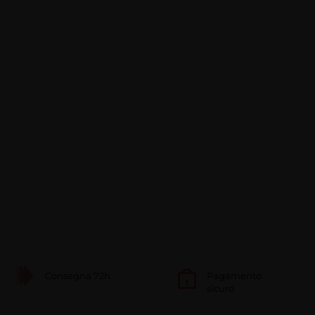
Consegna 72h
Pagamento
sicuro