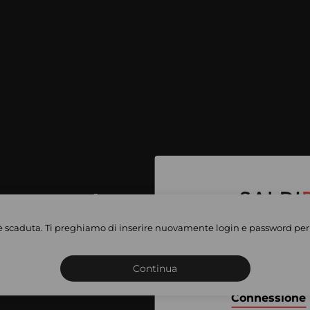
per accedere
e vendite
è scaduta. Ti preghiamo di inserire nuovamente login e password per 
Iscriviti o connettiti al 
vate
sho
Continua
Connessione