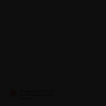
Shopping h24, 7/7, con
le nostre applicazioni
mobile