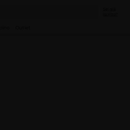
Sei già
iscritto?
bino
Outlet