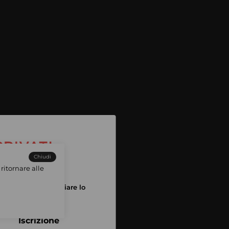
Chiudi
ritornare alle
tuo account per iniziare lo
pping
Iscrizione