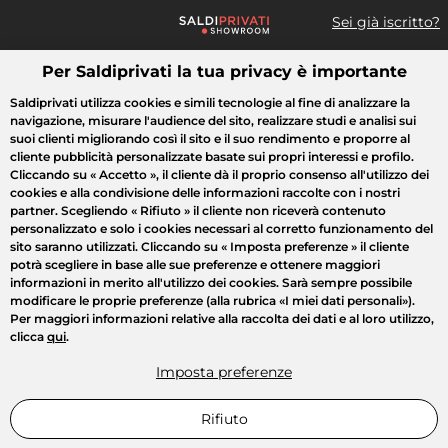
Sei già iscritto?
Per Saldiprivati la tua privacy è importante
Cosa cerchi?
Saldiprivati utilizza cookies e simili tecnologie al fine di analizzare la
navigazione, misurare l'audience del sito, realizzare studi e analisi sui
Tutte le vendite
Moda
Casa
Bellezza
Elettrodomestici
suoi clienti migliorando così il sito e il suo rendimento e proporre al
cliente pubblicità personalizzate basate sui propri interessi e profilo.
Cliccando su
« Accetto »
, il cliente dà il proprio consenso all'utilizzo dei
cookies e alla condivisione delle informazioni raccolte con i nostri
partner. Scegliendo
« Rifiuto »
il cliente non riceverà contenuto
personalizzato e solo i cookies necessari al corretto funzionamento del
sito saranno utilizzati. Cliccando su
« Imposta preferenze »
il cliente
potrà scegliere in base alle sue preferenze e ottenere maggiori
informazioni in merito all'utilizzo dei cookies. Sarà sempre possibile
modificare le proprie preferenze (alla rubrica «I miei dati personali»).
Per maggiori informazioni relative alla raccolta dei dati e al loro utilizzo,
clicca
qui
.
Imposta preferenze
Rifiuto