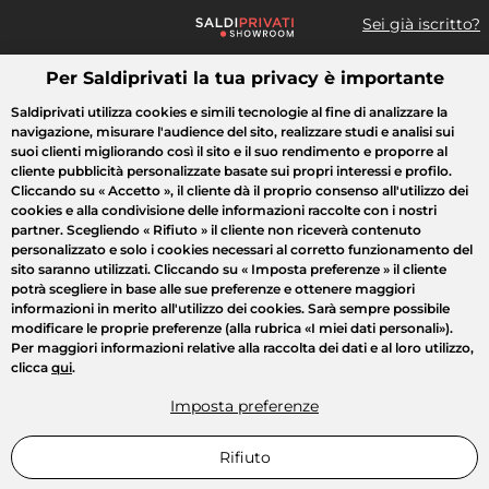
Sei già iscritto?
Per Saldiprivati la tua privacy è importante
Cosa cerchi?
Saldiprivati utilizza cookies e simili tecnologie al fine di analizzare la
navigazione, misurare l'audience del sito, realizzare studi e analisi sui
Tutte le vendite
Moda
Casa
Bellezza
Elettrodomestici
suoi clienti migliorando così il sito e il suo rendimento e proporre al
cliente pubblicità personalizzate basate sui propri interessi e profilo.
Cliccando su
« Accetto »
, il cliente dà il proprio consenso all'utilizzo dei
cookies e alla condivisione delle informazioni raccolte con i nostri
partner. Scegliendo
« Rifiuto »
il cliente non riceverà contenuto
personalizzato e solo i cookies necessari al corretto funzionamento del
sito saranno utilizzati. Cliccando su
« Imposta preferenze »
il cliente
potrà scegliere in base alle sue preferenze e ottenere maggiori
informazioni in merito all'utilizzo dei cookies. Sarà sempre possibile
modificare le proprie preferenze (alla rubrica «I miei dati personali»).
Per maggiori informazioni relative alla raccolta dei dati e al loro utilizzo,
clicca
qui
.
Imposta preferenze
Rifiuto