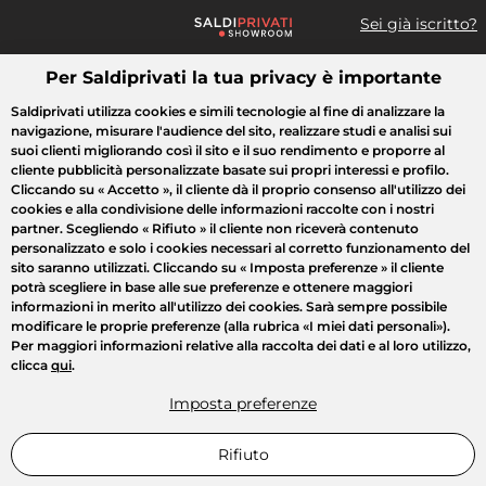
Sei già iscritto?
Per Saldiprivati la tua privacy è importante
Cosa cerchi?
Saldiprivati utilizza cookies e simili tecnologie al fine di analizzare la
navigazione, misurare l'audience del sito, realizzare studi e analisi sui
Tutte le vendite
Moda
Casa
Bellezza
Elettrodomestici
suoi clienti migliorando così il sito e il suo rendimento e proporre al
cliente pubblicità personalizzate basate sui propri interessi e profilo.
Cliccando su
« Accetto »
, il cliente dà il proprio consenso all'utilizzo dei
cookies e alla condivisione delle informazioni raccolte con i nostri
partner. Scegliendo
« Rifiuto »
il cliente non riceverà contenuto
personalizzato e solo i cookies necessari al corretto funzionamento del
sito saranno utilizzati. Cliccando su
« Imposta preferenze »
il cliente
potrà scegliere in base alle sue preferenze e ottenere maggiori
informazioni in merito all'utilizzo dei cookies. Sarà sempre possibile
modificare le proprie preferenze (alla rubrica «I miei dati personali»).
Per maggiori informazioni relative alla raccolta dei dati e al loro utilizzo,
clicca
qui
.
Imposta preferenze
Rifiuto