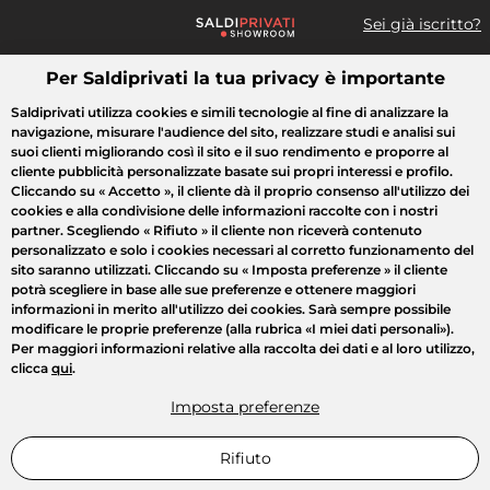
Sei già iscritto?
Per Saldiprivati la tua privacy è importante
Cosa cerchi?
Saldiprivati utilizza cookies e simili tecnologie al fine di analizzare la
navigazione, misurare l'audience del sito, realizzare studi e analisi sui
Tutte le vendite
Moda
Casa
Bellezza
Elettrodomestici
suoi clienti migliorando così il sito e il suo rendimento e proporre al
cliente pubblicità personalizzate basate sui propri interessi e profilo.
Cliccando su
« Accetto »
, il cliente dà il proprio consenso all'utilizzo dei
cookies e alla condivisione delle informazioni raccolte con i nostri
partner. Scegliendo
« Rifiuto »
il cliente non riceverà contenuto
personalizzato e solo i cookies necessari al corretto funzionamento del
sito saranno utilizzati. Cliccando su
« Imposta preferenze »
il cliente
potrà scegliere in base alle sue preferenze e ottenere maggiori
informazioni in merito all'utilizzo dei cookies. Sarà sempre possibile
modificare le proprie preferenze (alla rubrica «I miei dati personali»).
Per maggiori informazioni relative alla raccolta dei dati e al loro utilizzo,
clicca
qui
.
Imposta preferenze
Rifiuto