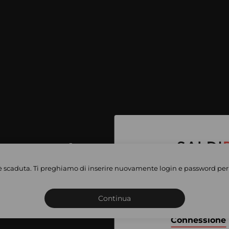
per accedere
e vendite
è scaduta. Ti preghiamo di inserire nuovamente login e password per 
Iscriviti o connettiti al 
vate
sho
Continua
Connessione