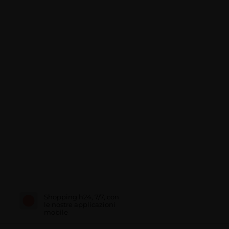
Shopping h24, 7/7, con
le nostre applicazioni
mobile