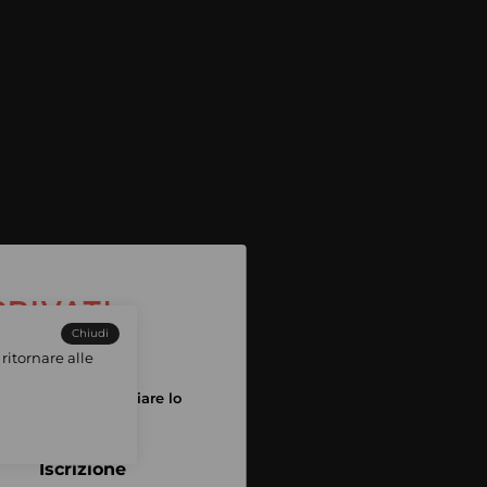
Chiudi
ritornare alle
tuo account per iniziare lo
pping
Iscrizione