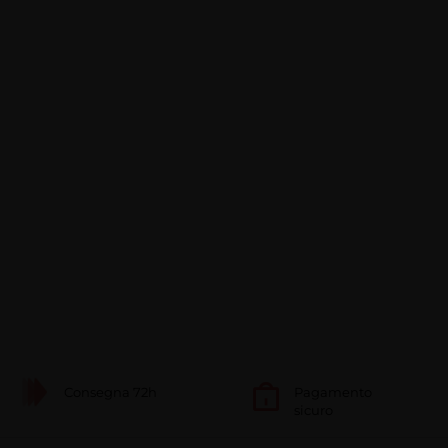
Consegna 72h
Pagamento
sicuro