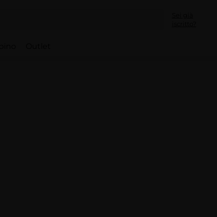
Sei già
iscritto?
bino
Outlet