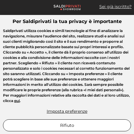
Sei già iscritto?
Per Saldiprivati la tua privacy è importante
Cosa cerchi?
Saldiprivati utilizza cookies e simili tecnologie al fine di analizzare la
navigazione, misurare l'audience del sito, realizzare studi e analisi sui
Tutte le vendite
Moda
Casa
Bellezza
Elettrodomestici
suoi clienti migliorando così il sito e il suo rendimento e proporre al
cliente pubblicità personalizzate basate sui propri interessi e profilo.
Cliccando su
« Accetto »
, il cliente dà il proprio consenso all'utilizzo dei
cookies e alla condivisione delle informazioni raccolte con i nostri
partner. Scegliendo
« Rifiuto »
il cliente non riceverà contenuto
personalizzato e solo i cookies necessari al corretto funzionamento del
sito saranno utilizzati. Cliccando su
« Imposta preferenze »
il cliente
potrà scegliere in base alle sue preferenze e ottenere maggiori
informazioni in merito all'utilizzo dei cookies. Sarà sempre possibile
modificare le proprie preferenze (alla rubrica «I miei dati personali»).
Per maggiori informazioni relative alla raccolta dei dati e al loro utilizzo,
clicca
qui
.
Imposta preferenze
Rifiuto