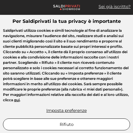
Sei già iscritto?
Per Saldiprivati la tua privacy è importante
Cosa cerchi?
Saldiprivati utilizza cookies e simili tecnologie al fine di analizzare la
navigazione, misurare l'audience del sito, realizzare studi e analisi sui
Tutte le vendite
Moda
Casa
Bellezza
Elettrodomestici
suoi clienti migliorando così il sito e il suo rendimento e proporre al
cliente pubblicità personalizzate basate sui propri interessi e profilo.
Cliccando su
« Accetto »
, il cliente dà il proprio consenso all'utilizzo dei
cookies e alla condivisione delle informazioni raccolte con i nostri
partner. Scegliendo
« Rifiuto »
il cliente non riceverà contenuto
personalizzato e solo i cookies necessari al corretto funzionamento del
sito saranno utilizzati. Cliccando su
« Imposta preferenze »
il cliente
potrà scegliere in base alle sue preferenze e ottenere maggiori
informazioni in merito all'utilizzo dei cookies. Sarà sempre possibile
modificare le proprie preferenze (alla rubrica «I miei dati personali»).
Per maggiori informazioni relative alla raccolta dei dati e al loro utilizzo,
clicca
qui
.
Imposta preferenze
Rifiuto