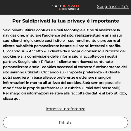
Sei già iscritto?
Per Saldiprivati la tua privacy è importante
Cosa cerchi?
Saldiprivati utilizza cookies e simili tecnologie al fine di analizzare la
navigazione, misurare l'audience del sito, realizzare studi e analisi sui
Tutte le vendite
Moda
Casa
Bellezza
Elettrodomestici
suoi clienti migliorando così il sito e il suo rendimento e proporre al
cliente pubblicità personalizzate basate sui propri interessi e profilo.
Cliccando su
« Accetto »
, il cliente dà il proprio consenso all'utilizzo dei
cookies e alla condivisione delle informazioni raccolte con i nostri
partner. Scegliendo
« Rifiuto »
il cliente non riceverà contenuto
personalizzato e solo i cookies necessari al corretto funzionamento del
sito saranno utilizzati. Cliccando su
« Imposta preferenze »
il cliente
potrà scegliere in base alle sue preferenze e ottenere maggiori
informazioni in merito all'utilizzo dei cookies. Sarà sempre possibile
modificare le proprie preferenze (alla rubrica «I miei dati personali»).
Per maggiori informazioni relative alla raccolta dei dati e al loro utilizzo,
clicca
qui
.
Imposta preferenze
Rifiuto