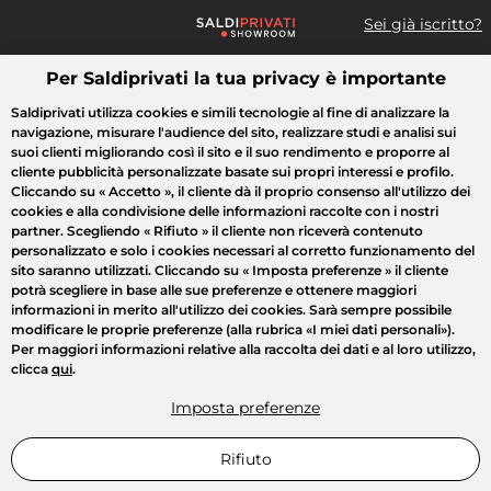
Sei già iscritto?
Per Saldiprivati la tua privacy è importante
Cosa cerchi?
Saldiprivati utilizza cookies e simili tecnologie al fine di analizzare la
navigazione, misurare l'audience del sito, realizzare studi e analisi sui
Tutte le vendite
Moda
Casa
Bellezza
Elettrodomestici
suoi clienti migliorando così il sito e il suo rendimento e proporre al
cliente pubblicità personalizzate basate sui propri interessi e profilo.
Cliccando su
« Accetto »
, il cliente dà il proprio consenso all'utilizzo dei
cookies e alla condivisione delle informazioni raccolte con i nostri
partner. Scegliendo
« Rifiuto »
il cliente non riceverà contenuto
personalizzato e solo i cookies necessari al corretto funzionamento del
sito saranno utilizzati. Cliccando su
« Imposta preferenze »
il cliente
potrà scegliere in base alle sue preferenze e ottenere maggiori
informazioni in merito all'utilizzo dei cookies. Sarà sempre possibile
modificare le proprie preferenze (alla rubrica «I miei dati personali»).
Per maggiori informazioni relative alla raccolta dei dati e al loro utilizzo,
clicca
qui
.
Imposta preferenze
Rifiuto