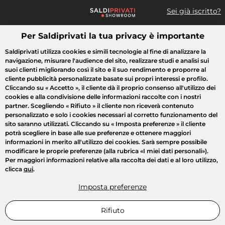
Sei già iscritto?
Per Saldiprivati la tua privacy è importante
Cosa cerchi?
Saldiprivati utilizza cookies e simili tecnologie al fine di analizzare la
navigazione, misurare l'audience del sito, realizzare studi e analisi sui
Tutte le vendite
Moda
Casa
Bellezza
Elettrodomestici
suoi clienti migliorando così il sito e il suo rendimento e proporre al
cliente pubblicità personalizzate basate sui propri interessi e profilo.
Cliccando su
« Accetto »
, il cliente dà il proprio consenso all'utilizzo dei
cookies e alla condivisione delle informazioni raccolte con i nostri
partner. Scegliendo
« Rifiuto »
il cliente non riceverà contenuto
personalizzato e solo i cookies necessari al corretto funzionamento del
sito saranno utilizzati. Cliccando su
« Imposta preferenze »
il cliente
potrà scegliere in base alle sue preferenze e ottenere maggiori
informazioni in merito all'utilizzo dei cookies. Sarà sempre possibile
modificare le proprie preferenze (alla rubrica «I miei dati personali»).
Per maggiori informazioni relative alla raccolta dei dati e al loro utilizzo,
clicca
qui
.
Imposta preferenze
Rifiuto