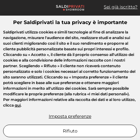
Sei già iscritto?
Per Saldiprivati la tua privacy è importante
Cosa cerchi?
Saldiprivati utilizza cookies e simili tecnologie al fine di analizzare la
navigazione, misurare l'audience del sito, realizzare studi e analisi sui
Tutte le vendite
Moda
Casa
Bellezza
Elettrodomestici
suoi clienti migliorando così il sito e il suo rendimento e proporre al
cliente pubblicità personalizzate basate sui propri interessi e profilo.
Cliccando su
« Accetto »
, il cliente dà il proprio consenso all'utilizzo dei
cookies e alla condivisione delle informazioni raccolte con i nostri
partner. Scegliendo
« Rifiuto »
il cliente non riceverà contenuto
personalizzato e solo i cookies necessari al corretto funzionamento del
sito saranno utilizzati. Cliccando su
« Imposta preferenze »
il cliente
potrà scegliere in base alle sue preferenze e ottenere maggiori
informazioni in merito all'utilizzo dei cookies. Sarà sempre possibile
modificare le proprie preferenze (alla rubrica «I miei dati personali»).
Per maggiori informazioni relative alla raccolta dei dati e al loro utilizzo,
clicca
qui
.
Imposta preferenze
Rifiuto