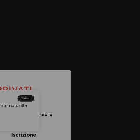
Chiudi
ritornare alle
tuo account per iniziare lo
pping
Iscrizione