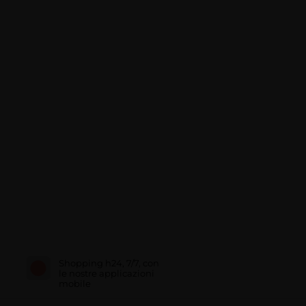
Shopping h24, 7/7, con
le nostre applicazioni
mobile