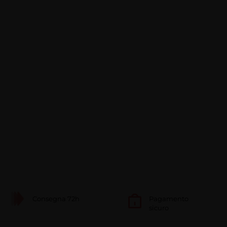
Consegna 72h
Pagamento
sicuro