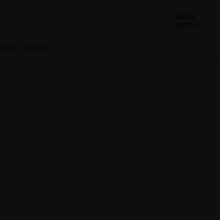
Sei già
iscritto?
bino
Outlet