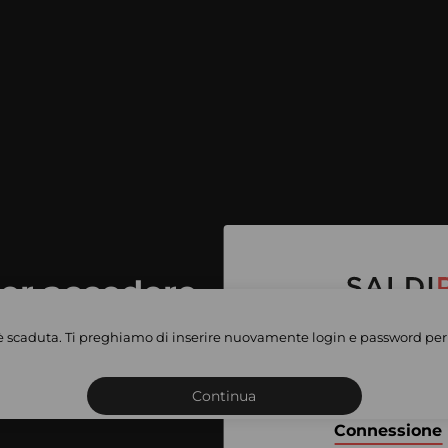
per accedere
e vendite
è scaduta. Ti preghiamo di inserire nuovamente login e password per 
Iscriviti o connettiti al 
vate
sho
Continua
Connessione