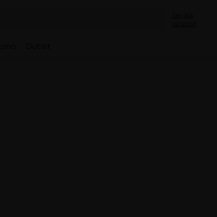
Sei già
iscritto?
bino
Outlet