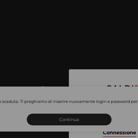
per accedere
e vendite
è scaduta. Ti preghiamo di inserire nuovamente login e password per 
Iscriviti o connettiti al 
vate
sho
Continua
Connessione