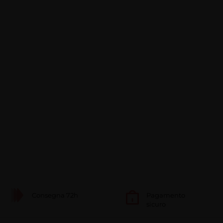
Consegna 72h
Pagamento
sicuro