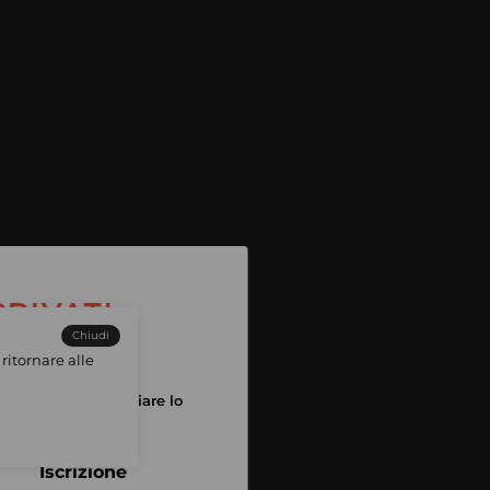
Chiudi
ritornare alle
tuo account per iniziare lo
pping
Iscrizione