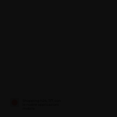
Shopping h24, 7/7, con
le nostre applicazioni
mobile