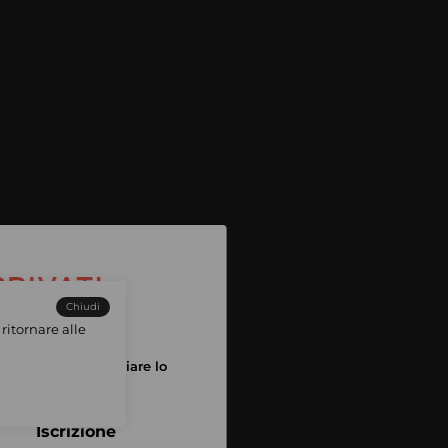
Chiudi
ritornare alle
tuo account per iniziare lo
pping
Iscrizione