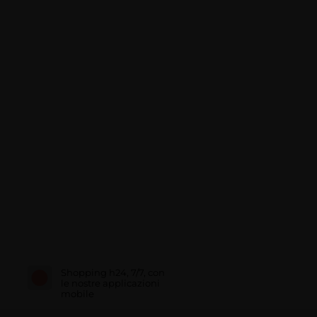
Shopping h24, 7/7, con
le nostre applicazioni
mobile