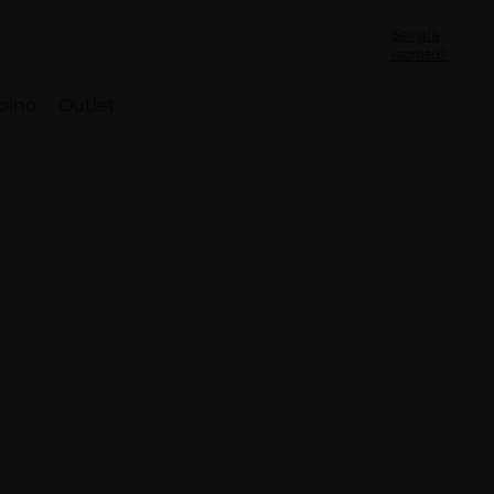
Sei già
iscritto?
bino
Outlet