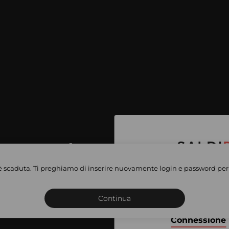
per accedere
e vendite
è scaduta. Ti preghiamo di inserire nuovamente login e password per 
Iscriviti o connettiti al 
vate
sho
Continua
Connessione