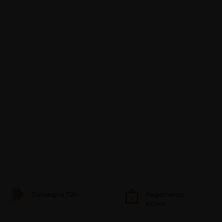
Consegna 72h
Pagamento
sicuro