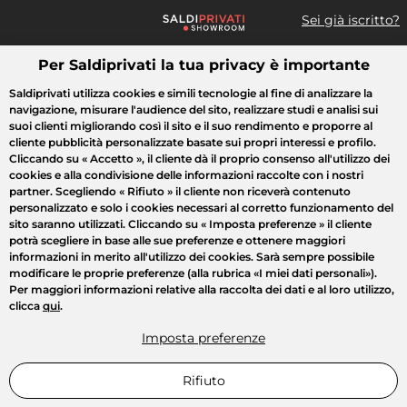
Sei già iscritto?
Per Saldiprivati la tua privacy è importante
Cosa cerchi?
Saldiprivati utilizza cookies e simili tecnologie al fine di analizzare la
navigazione, misurare l'audience del sito, realizzare studi e analisi sui
Tutte le vendite
Moda
Casa
Bellezza
Elettrodomestici
suoi clienti migliorando così il sito e il suo rendimento e proporre al
cliente pubblicità personalizzate basate sui propri interessi e profilo.
Cliccando su
« Accetto »
, il cliente dà il proprio consenso all'utilizzo dei
cookies e alla condivisione delle informazioni raccolte con i nostri
partner. Scegliendo
« Rifiuto »
il cliente non riceverà contenuto
personalizzato e solo i cookies necessari al corretto funzionamento del
sito saranno utilizzati. Cliccando su
« Imposta preferenze »
il cliente
potrà scegliere in base alle sue preferenze e ottenere maggiori
informazioni in merito all'utilizzo dei cookies. Sarà sempre possibile
modificare le proprie preferenze (alla rubrica «I miei dati personali»).
Per maggiori informazioni relative alla raccolta dei dati e al loro utilizzo,
clicca
qui
.
Imposta preferenze
Rifiuto