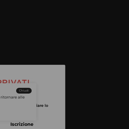
Chiudi
ritornare alle
tuo account per iniziare lo
pping
Iscrizione