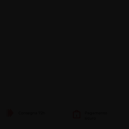
Consegna 72h
Pagamento
sicuro