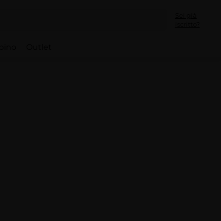
Sei già
iscritto?
bino
Outlet