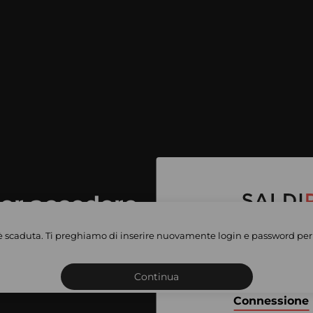
per accedere
e vendite
è scaduta. Ti preghiamo di inserire nuovamente login e password per 
Iscriviti o connettiti al 
vate
sho
Continua
Connessione