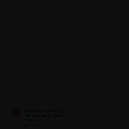
Shopping h24, 7/7, con
le nostre applicazioni
mobile