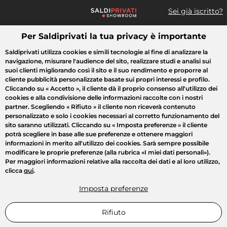
Sei già iscritto?
Per Saldiprivati la tua privacy è importante
Cosa cerchi?
Saldiprivati utilizza cookies e simili tecnologie al fine di analizzare la
navigazione, misurare l'audience del sito, realizzare studi e analisi sui
Tutte le vendite
Moda
Casa
Bellezza
Elettrodomestici
suoi clienti migliorando così il sito e il suo rendimento e proporre al
cliente pubblicità personalizzate basate sui propri interessi e profilo.
Cliccando su
« Accetto »
, il cliente dà il proprio consenso all'utilizzo dei
cookies e alla condivisione delle informazioni raccolte con i nostri
partner. Scegliendo
« Rifiuto »
il cliente non riceverà contenuto
personalizzato e solo i cookies necessari al corretto funzionamento del
sito saranno utilizzati. Cliccando su
« Imposta preferenze »
il cliente
potrà scegliere in base alle sue preferenze e ottenere maggiori
informazioni in merito all'utilizzo dei cookies. Sarà sempre possibile
modificare le proprie preferenze (alla rubrica «I miei dati personali»).
Per maggiori informazioni relative alla raccolta dei dati e al loro utilizzo,
clicca
qui
.
Imposta preferenze
Rifiuto