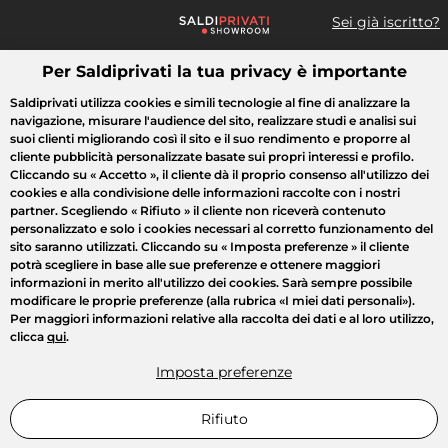
Sei già iscritto?
Per Saldiprivati la tua privacy è importante
Cosa cerchi?
Saldiprivati utilizza cookies e simili tecnologie al fine di analizzare la
navigazione, misurare l'audience del sito, realizzare studi e analisi sui
Tutte le vendite
Moda
Casa
Bellezza
Elettrodomestici
suoi clienti migliorando così il sito e il suo rendimento e proporre al
cliente pubblicità personalizzate basate sui propri interessi e profilo.
Cliccando su
« Accetto »
, il cliente dà il proprio consenso all'utilizzo dei
cookies e alla condivisione delle informazioni raccolte con i nostri
partner. Scegliendo
« Rifiuto »
il cliente non riceverà contenuto
personalizzato e solo i cookies necessari al corretto funzionamento del
sito saranno utilizzati. Cliccando su
« Imposta preferenze »
il cliente
potrà scegliere in base alle sue preferenze e ottenere maggiori
informazioni in merito all'utilizzo dei cookies. Sarà sempre possibile
modificare le proprie preferenze (alla rubrica «I miei dati personali»).
Per maggiori informazioni relative alla raccolta dei dati e al loro utilizzo,
clicca
qui
.
Imposta preferenze
Rifiuto