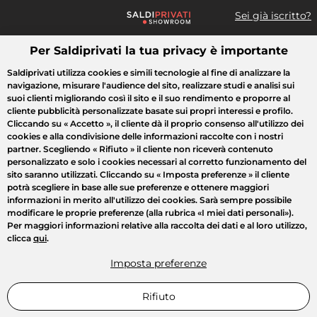
Sei già iscritto?
Per Saldiprivati la tua privacy è importante
Cosa cerchi?
Saldiprivati utilizza cookies e simili tecnologie al fine di analizzare la
navigazione, misurare l'audience del sito, realizzare studi e analisi sui
Tutte le vendite
Moda
Casa
Bellezza
Elettrodomestici
suoi clienti migliorando così il sito e il suo rendimento e proporre al
cliente pubblicità personalizzate basate sui propri interessi e profilo.
Cliccando su
« Accetto »
, il cliente dà il proprio consenso all'utilizzo dei
cookies e alla condivisione delle informazioni raccolte con i nostri
partner. Scegliendo
« Rifiuto »
il cliente non riceverà contenuto
personalizzato e solo i cookies necessari al corretto funzionamento del
sito saranno utilizzati. Cliccando su
« Imposta preferenze »
il cliente
potrà scegliere in base alle sue preferenze e ottenere maggiori
informazioni in merito all'utilizzo dei cookies. Sarà sempre possibile
modificare le proprie preferenze (alla rubrica «I miei dati personali»).
Per maggiori informazioni relative alla raccolta dei dati e al loro utilizzo,
clicca
qui
.
Imposta preferenze
Rifiuto