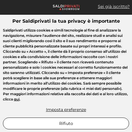
Sei già iscritto?
Per Saldiprivati la tua privacy è importante
Cosa cerchi?
Saldiprivati utilizza cookies e simili tecnologie al fine di analizzare la
navigazione, misurare l'audience del sito, realizzare studi e analisi sui
Tutte le vendite
Moda
Casa
Bellezza
Elettrodomestici
suoi clienti migliorando così il sito e il suo rendimento e proporre al
cliente pubblicità personalizzate basate sui propri interessi e profilo.
Cliccando su
« Accetto »
, il cliente dà il proprio consenso all'utilizzo dei
cookies e alla condivisione delle informazioni raccolte con i nostri
partner. Scegliendo
« Rifiuto »
il cliente non riceverà contenuto
personalizzato e solo i cookies necessari al corretto funzionamento del
sito saranno utilizzati. Cliccando su
« Imposta preferenze »
il cliente
potrà scegliere in base alle sue preferenze e ottenere maggiori
informazioni in merito all'utilizzo dei cookies. Sarà sempre possibile
modificare le proprie preferenze (alla rubrica «I miei dati personali»).
Per maggiori informazioni relative alla raccolta dei dati e al loro utilizzo,
clicca
qui
.
Imposta preferenze
Rifiuto