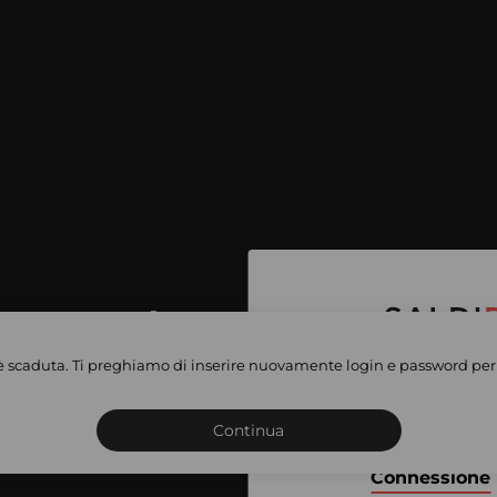
per accedere
e vendite
è scaduta. Ti preghiamo di inserire nuovamente login e password per 
Iscriviti o connettiti al 
vate
sho
Continua
Connessione