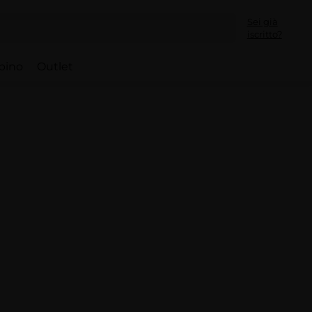
Sei già
iscritto?
bino
Outlet