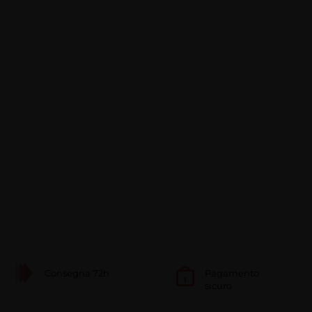
Consegna 72h
Pagamento
sicuro