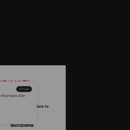
Chiudi
ritornare alle
tuo account per iniziare lo
pping
Iscrizione