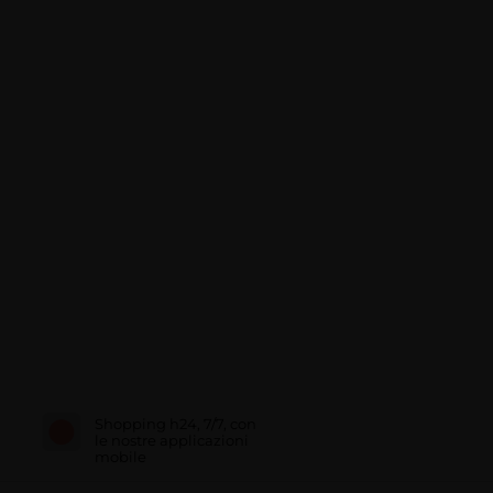
Shopping h24, 7/7, con
le nostre applicazioni
mobile