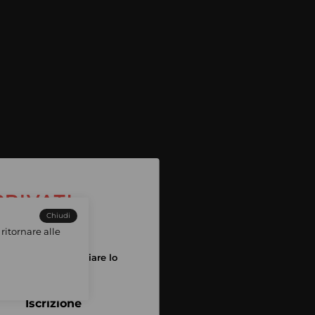
Chiudi
ritornare alle
tuo account per iniziare lo
pping
Iscrizione