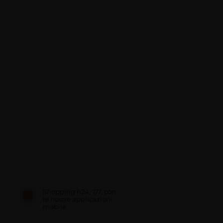
Shopping h24, 7/7, con
le nostre applicazioni
mobile