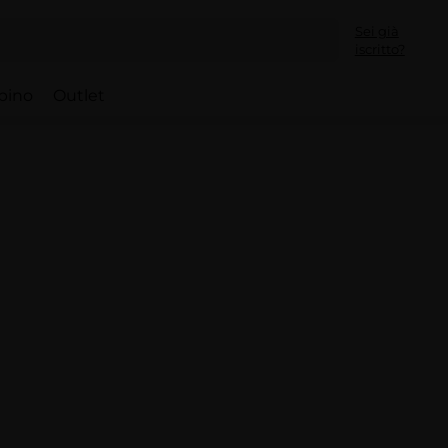
Sei già
iscritto?
bino
Outlet