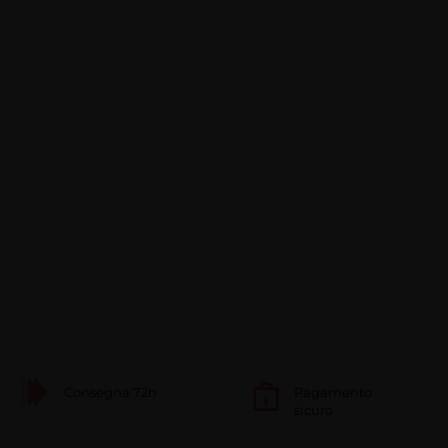
Consegna 72h
Pagamento
sicuro