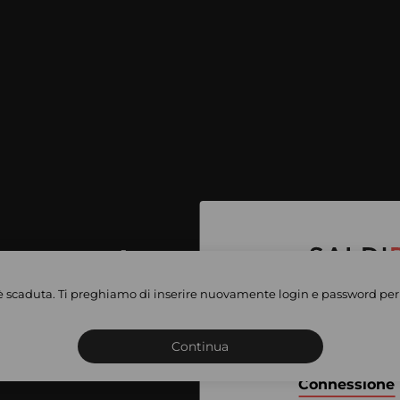
per accedere
e vendite
è scaduta. Ti preghiamo di inserire nuovamente login e password per 
Iscriviti o connettiti al 
vate
sho
Continua
Connessione