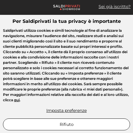
Sei già iscritto?
Per Saldiprivati la tua privacy è importante
Cosa cerchi?
Saldiprivati utilizza cookies e simili tecnologie al fine di analizzare la
navigazione, misurare l'audience del sito, realizzare studi e analisi sui
Tutte le vendite
Moda
Casa
Bellezza
Elettrodomestici
suoi clienti migliorando così il sito e il suo rendimento e proporre al
cliente pubblicità personalizzate basate sui propri interessi e profilo.
Cliccando su
« Accetto »
, il cliente dà il proprio consenso all'utilizzo dei
cookies e alla condivisione delle informazioni raccolte con i nostri
partner. Scegliendo
« Rifiuto »
il cliente non riceverà contenuto
personalizzato e solo i cookies necessari al corretto funzionamento del
sito saranno utilizzati. Cliccando su
« Imposta preferenze »
il cliente
potrà scegliere in base alle sue preferenze e ottenere maggiori
informazioni in merito all'utilizzo dei cookies. Sarà sempre possibile
modificare le proprie preferenze (alla rubrica «I miei dati personali»).
Per maggiori informazioni relative alla raccolta dei dati e al loro utilizzo,
clicca
qui
.
Imposta preferenze
Rifiuto