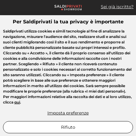
Sei già iscritto?
Per Saldiprivati la tua privacy è importante
Cosa cerchi?
Saldiprivati utilizza cookies e simili tecnologie al fine di analizzare la
navigazione, misurare l'audience del sito, realizzare studi e analisi sui
Tutte le vendite
Moda
Casa
Bellezza
Elettrodomestici
suoi clienti migliorando così il sito e il suo rendimento e proporre al
cliente pubblicità personalizzate basate sui propri interessi e profilo.
Cliccando su
« Accetto »
, il cliente dà il proprio consenso all'utilizzo dei
cookies e alla condivisione delle informazioni raccolte con i nostri
partner. Scegliendo
« Rifiuto »
il cliente non riceverà contenuto
personalizzato e solo i cookies necessari al corretto funzionamento del
sito saranno utilizzati. Cliccando su
« Imposta preferenze »
il cliente
potrà scegliere in base alle sue preferenze e ottenere maggiori
informazioni in merito all'utilizzo dei cookies. Sarà sempre possibile
modificare le proprie preferenze (alla rubrica «I miei dati personali»).
Per maggiori informazioni relative alla raccolta dei dati e al loro utilizzo,
clicca
qui
.
Imposta preferenze
Rifiuto