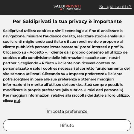
Sei già iscritto?
Per Saldiprivati la tua privacy è importante
Cosa cerchi?
Saldiprivati utilizza cookies e simili tecnologie al fine di analizzare la
navigazione, misurare l'audience del sito, realizzare studi e analisi sui
Tutte le vendite
Moda
Casa
Bellezza
Elettrodomestici
suoi clienti migliorando così il sito e il suo rendimento e proporre al
cliente pubblicità personalizzate basate sui propri interessi e profilo.
Cliccando su
« Accetto »
, il cliente dà il proprio consenso all'utilizzo dei
cookies e alla condivisione delle informazioni raccolte con i nostri
partner. Scegliendo
« Rifiuto »
il cliente non riceverà contenuto
personalizzato e solo i cookies necessari al corretto funzionamento del
sito saranno utilizzati. Cliccando su
« Imposta preferenze »
il cliente
potrà scegliere in base alle sue preferenze e ottenere maggiori
informazioni in merito all'utilizzo dei cookies. Sarà sempre possibile
modificare le proprie preferenze (alla rubrica «I miei dati personali»).
Per maggiori informazioni relative alla raccolta dei dati e al loro utilizzo,
clicca
qui
.
Imposta preferenze
Rifiuto