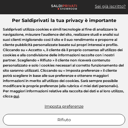
Sei già iscritto?
Per Saldiprivati la tua privacy è importante
Cosa cerchi?
Saldiprivati utilizza cookies e simili tecnologie al fine di analizzare la
navigazione, misurare l'audience del sito, realizzare studi e analisi sui
Tutte le vendite
Moda
Casa
Bellezza
Elettrodomestici
suoi clienti migliorando così il sito e il suo rendimento e proporre al
cliente pubblicità personalizzate basate sui propri interessi e profilo.
Cliccando su
« Accetto »
, il cliente dà il proprio consenso all'utilizzo dei
cookies e alla condivisione delle informazioni raccolte con i nostri
partner. Scegliendo
« Rifiuto »
il cliente non riceverà contenuto
personalizzato e solo i cookies necessari al corretto funzionamento del
sito saranno utilizzati. Cliccando su
« Imposta preferenze »
il cliente
potrà scegliere in base alle sue preferenze e ottenere maggiori
informazioni in merito all'utilizzo dei cookies. Sarà sempre possibile
modificare le proprie preferenze (alla rubrica «I miei dati personali»).
Per maggiori informazioni relative alla raccolta dei dati e al loro utilizzo,
clicca
qui
.
Imposta preferenze
Rifiuto