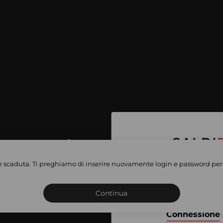
per accedere
e vendite
è scaduta. Ti preghiamo di inserire nuovamente login e password per 
Iscriviti o connettiti al 
vate
sho
Continua
Connessione