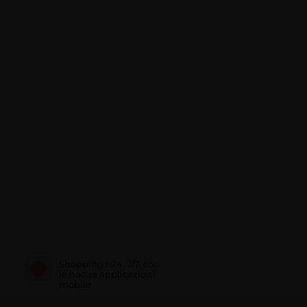
Shopping h24, 7/7, con
le nostre applicazioni
mobile