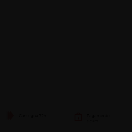
Consegna 72h
Pagamento
sicuro