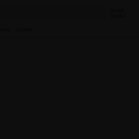
Sei già
iscritto?
bino
Outlet