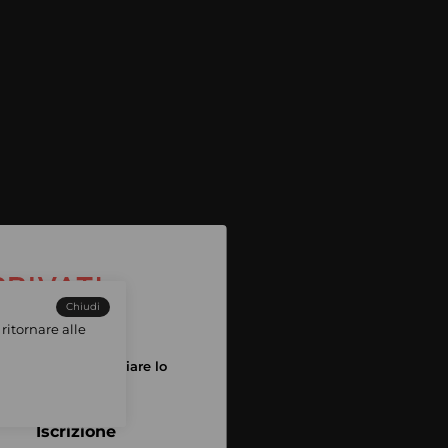
Chiudi
ritornare alle
tuo account per iniziare lo
pping
Iscrizione