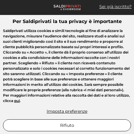
Sei già iscritto?
Per Saldiprivati la tua privacy è importante
Cosa cerchi?
Saldiprivati utilizza cookies e simili tecnologie al fine di analizzare la
navigazione, misurare l'audience del sito, realizzare studi e analisi sui
Tutte le vendite
Moda
Casa
Bellezza
Elettrodomestici
suoi clienti migliorando così il sito e il suo rendimento e proporre al
cliente pubblicità personalizzate basate sui propri interessi e profilo.
Cliccando su
« Accetto »
, il cliente dà il proprio consenso all'utilizzo dei
cookies e alla condivisione delle informazioni raccolte con i nostri
partner. Scegliendo
« Rifiuto »
il cliente non riceverà contenuto
personalizzato e solo i cookies necessari al corretto funzionamento del
sito saranno utilizzati. Cliccando su
« Imposta preferenze »
il cliente
potrà scegliere in base alle sue preferenze e ottenere maggiori
informazioni in merito all'utilizzo dei cookies. Sarà sempre possibile
modificare le proprie preferenze (alla rubrica «I miei dati personali»).
Per maggiori informazioni relative alla raccolta dei dati e al loro utilizzo,
clicca
qui
.
Imposta preferenze
Rifiuto