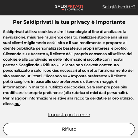
Sei già iscritto?
Per Saldiprivati la tua privacy è importante
Cosa cerchi?
Saldiprivati utilizza cookies e simili tecnologie al fine di analizzare la
navigazione, misurare l'audience del sito, realizzare studi e analisi sui
Tutte le vendite
Moda
Casa
Bellezza
Elettrodomestici
suoi clienti migliorando così il sito e il suo rendimento e proporre al
cliente pubblicità personalizzate basate sui propri interessi e profilo.
Cliccando su
« Accetto »
, il cliente dà il proprio consenso all'utilizzo dei
cookies e alla condivisione delle informazioni raccolte con i nostri
partner. Scegliendo
« Rifiuto »
il cliente non riceverà contenuto
personalizzato e solo i cookies necessari al corretto funzionamento del
sito saranno utilizzati. Cliccando su
« Imposta preferenze »
il cliente
potrà scegliere in base alle sue preferenze e ottenere maggiori
informazioni in merito all'utilizzo dei cookies. Sarà sempre possibile
modificare le proprie preferenze (alla rubrica «I miei dati personali»).
Per maggiori informazioni relative alla raccolta dei dati e al loro utilizzo,
clicca
qui
.
Imposta preferenze
Rifiuto