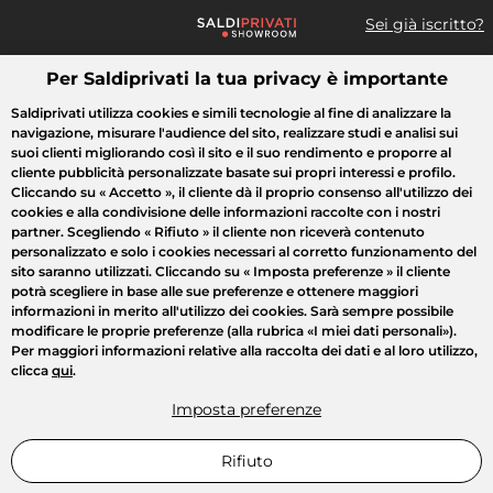
Sei già iscritto?
Per Saldiprivati la tua privacy è importante
Cosa cerchi?
Saldiprivati utilizza cookies e simili tecnologie al fine di analizzare la
navigazione, misurare l'audience del sito, realizzare studi e analisi sui
Tutte le vendite
Moda
Casa
Bellezza
Elettrodomestici
suoi clienti migliorando così il sito e il suo rendimento e proporre al
cliente pubblicità personalizzate basate sui propri interessi e profilo.
Cliccando su
« Accetto »
, il cliente dà il proprio consenso all'utilizzo dei
cookies e alla condivisione delle informazioni raccolte con i nostri
partner. Scegliendo
« Rifiuto »
il cliente non riceverà contenuto
personalizzato e solo i cookies necessari al corretto funzionamento del
sito saranno utilizzati. Cliccando su
« Imposta preferenze »
il cliente
potrà scegliere in base alle sue preferenze e ottenere maggiori
informazioni in merito all'utilizzo dei cookies. Sarà sempre possibile
modificare le proprie preferenze (alla rubrica «I miei dati personali»).
Per maggiori informazioni relative alla raccolta dei dati e al loro utilizzo,
clicca
qui
.
Imposta preferenze
Rifiuto