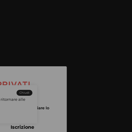
Chiudi
ritornare alle
tuo account per iniziare lo
pping
Iscrizione