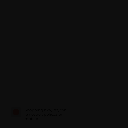
Shopping h24, 7/7, con
le nostre applicazioni
mobile