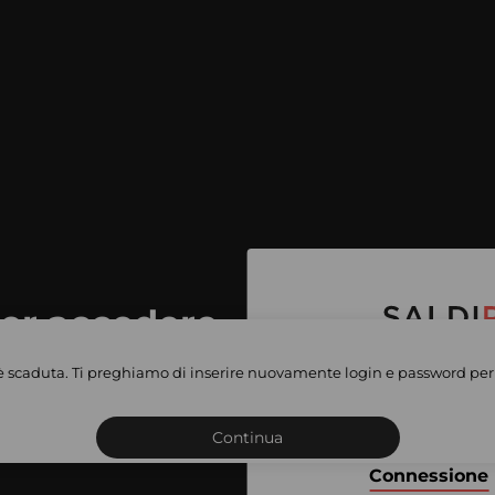
per accedere
e vendite
è scaduta. Ti preghiamo di inserire nuovamente login e password per 
Iscriviti o connettiti al 
vate
sho
Continua
Connessione