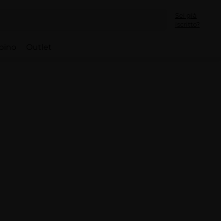
Sei già
iscritto?
bino
Outlet