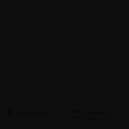
Consegna 72h
Pagamento
sicuro